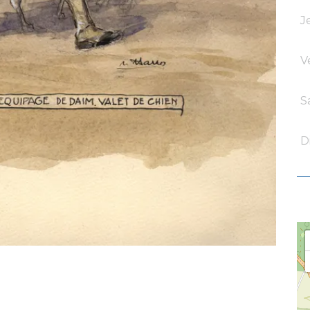
J
V
S
D