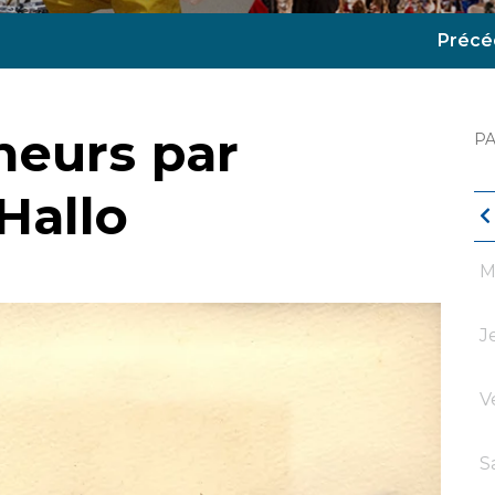
Précé
neurs par
P
Hallo
M
J
V
S