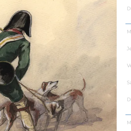
D
M
J
V
S
D
M