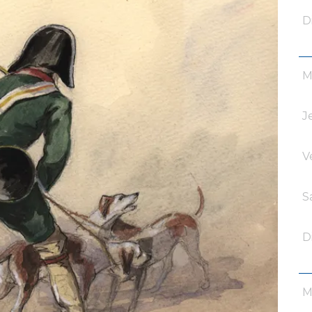
D
M
J
V
S
D
M