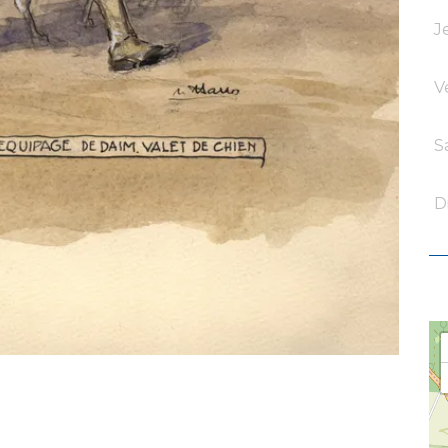
J
V
S
D