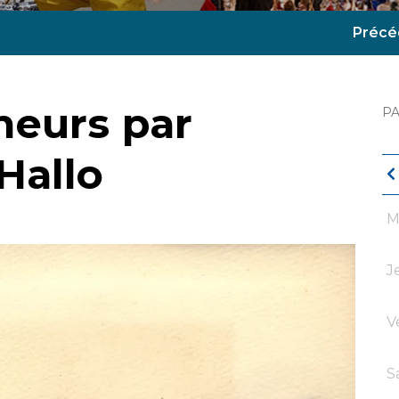
Précé
neurs par
P
Hallo
M
J
V
S