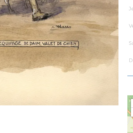
J
V
S
D