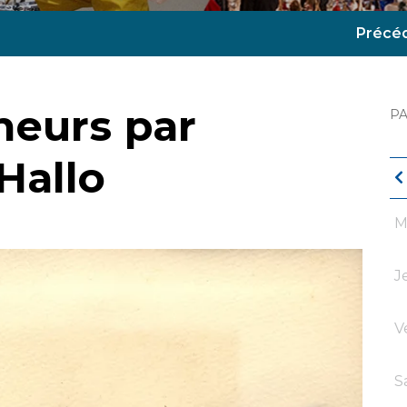
Précé
neurs par
P
Hallo
M
J
V
S