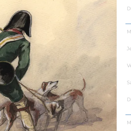
D
M
J
V
S
D
M