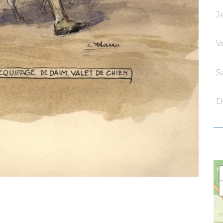
J
V
S
D