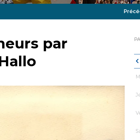
Précé
neurs par
P
Hallo
M
J
V
S