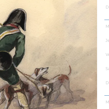
D
M
J
V
S
D
M