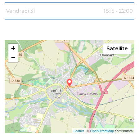
Vendredi 31
18:15 - 22:00
+
Satellite
−
Leaflet
| ©
OpenStreetMap
contributors