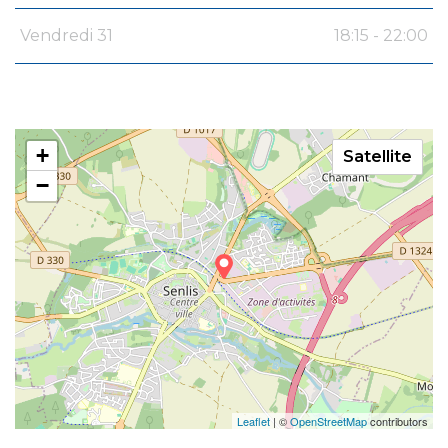
Vendredi 31
18:15 - 22:00
+
Satellite
−
Leaflet
| ©
OpenStreetMap
contributors