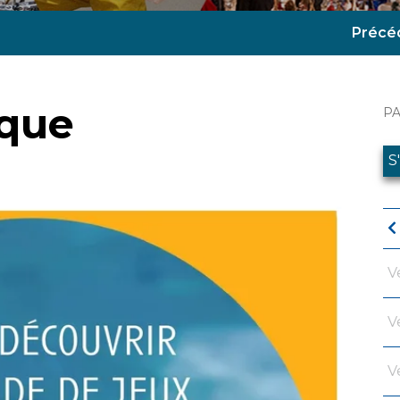
Précé
ique
P
S
V
V
V