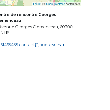
Leaflet
| ©
OpenStreetMap
contributors
ntre de rencontre Georges
lemenceau
Avenue Georges Clemenceau, 60300
ENLIS
61465435
contact@joueursnes.fr