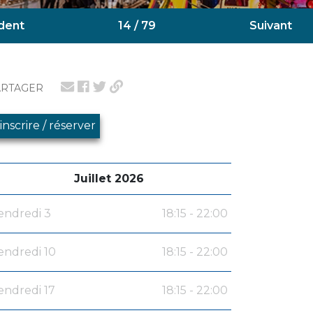
dent
14 / 79
Suivant
ARTAGER
'inscrire / réserver
Juillet 2026
endredi 3
18:15 - 22:00
endredi 10
18:15 - 22:00
endredi 17
18:15 - 22:00