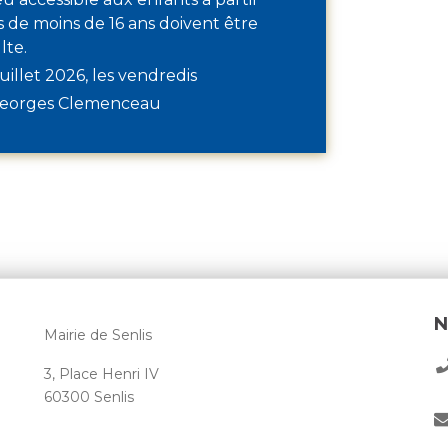
ts de moins de 16 ans doivent être
lte.
uillet 2026, les vendredis
Georges Clemenceau
N
Mairie de Senlis
3, Place Henri IV
60300 Senlis