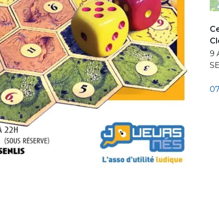
Ce
C
9 
S
07