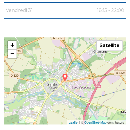
Vendredi 31
18:15 - 22:00
+
Satellite
−
Leaflet
| ©
OpenStreetMap
contributors