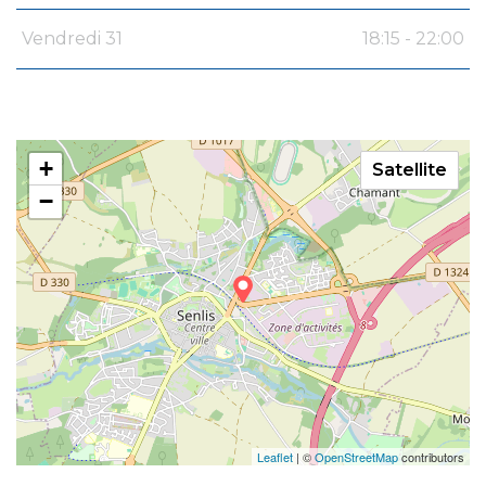
Vendredi 31
18:15 - 22:00
+
Satellite
−
Leaflet
| ©
OpenStreetMap
contributors