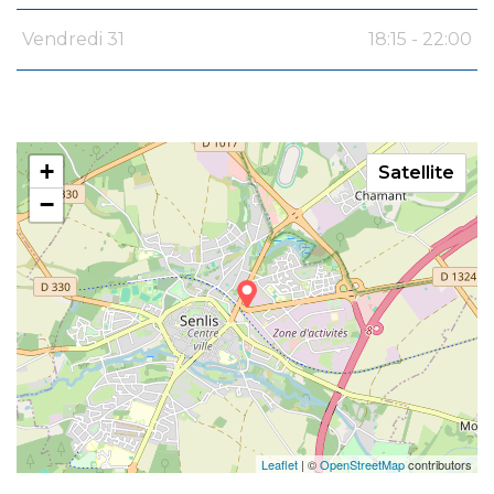
Vendredi 31
18:15 - 22:00
+
Satellite
−
Leaflet
| ©
OpenStreetMap
contributors