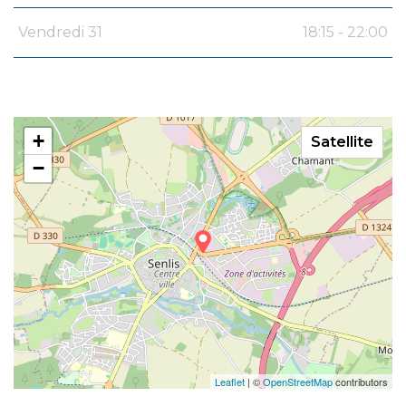
Vendredi 31
18:15 - 22:00
+
Satellite
−
Leaflet
| ©
OpenStreetMap
contributors