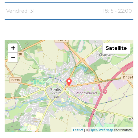
Vendredi 31
18:15 - 22:00
+
Satellite
−
Leaflet
| ©
OpenStreetMap
contributors