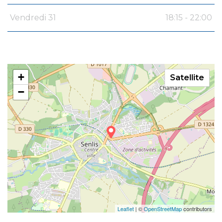
Vendredi 31
18:15 - 22:00
+
Satellite
−
Leaflet
| ©
OpenStreetMap
contributors