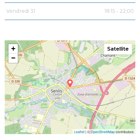
Vendredi 31
18:15 - 22:00
+
Satellite
−
Leaflet
| ©
OpenStreetMap
contributors