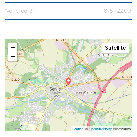
Vendredi 31
18:15 - 22:00
+
Satellite
−
Leaflet
| ©
OpenStreetMap
contributors