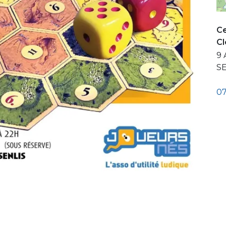
Ce
C
9 
S
07