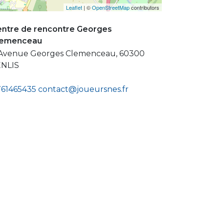
Leaflet
| ©
OpenStreetMap
contributors
ntre de rencontre Georges
lemenceau
Avenue Georges Clemenceau, 60300
ENLIS
61465435
contact@joueursnes.fr