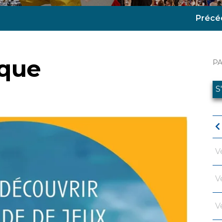
Précé
ique
P
S
V
V
V