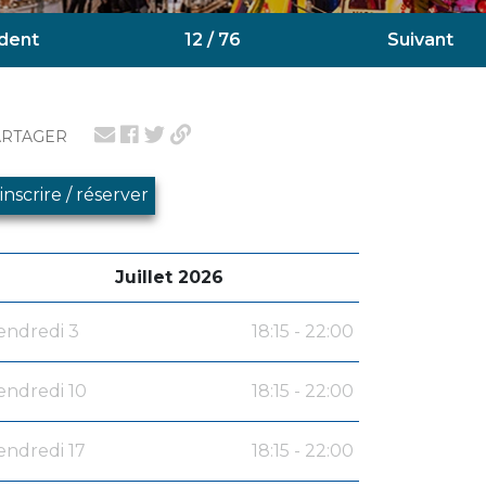
dent
12 / 76
Suivant
ARTAGER
'inscrire / réserver
Juillet 2026
endredi 3
18:15 - 22:00
endredi 10
18:15 - 22:00
endredi 17
18:15 - 22:00