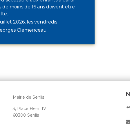
ts de moins de 16 ans doivent être
lte.
uillet 2026, les vendredis
Georges Clemenceau
N
Mairie de Senlis
3, Place Henri IV
60300 Senlis