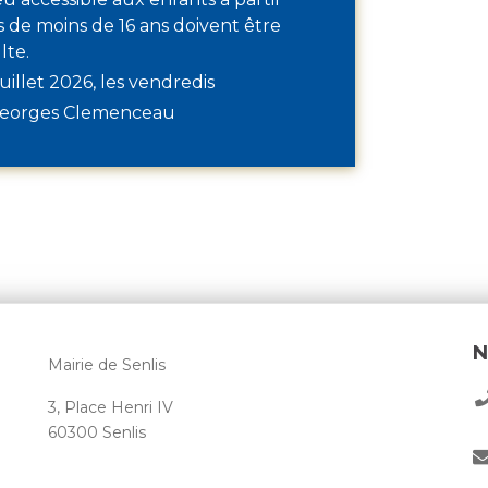
ts de moins de 16 ans doivent être
lte.
uillet 2026, les vendredis
Georges Clemenceau
N
Mairie de Senlis
3, Place Henri IV
60300 Senlis