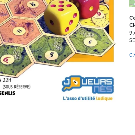
Ce
C
9 
S
07