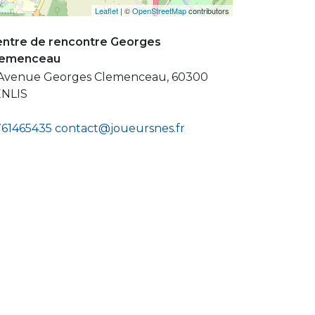
Leaflet
| ©
OpenStreetMap
contributors
ntre de rencontre Georges
lemenceau
Avenue Georges Clemenceau, 60300
ENLIS
61465435
contact@joueursnes.fr