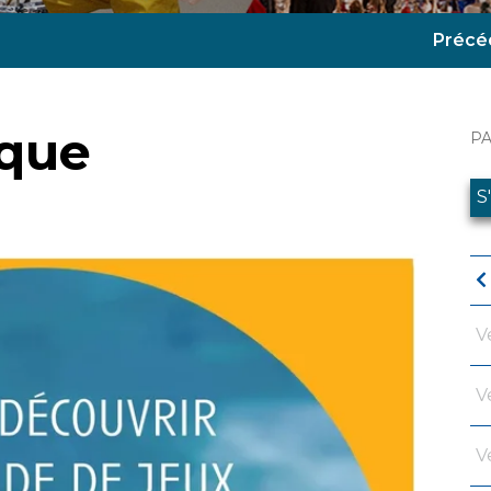
Précé
ique
P
S
V
V
V