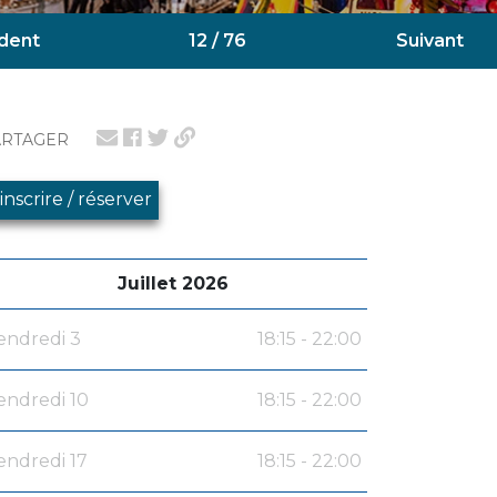
dent
12 / 76
Suivant
ARTAGER
'inscrire / réserver
Juillet 2026
endredi 3
18:15 - 22:00
endredi 10
18:15 - 22:00
endredi 17
18:15 - 22:00