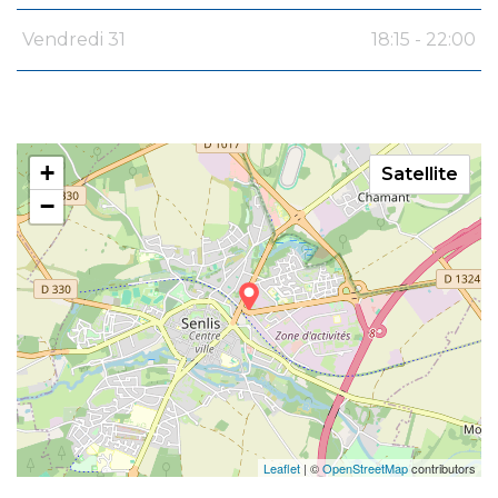
Vendredi 31
18:15 - 22:00
+
Satellite
−
Leaflet
| ©
OpenStreetMap
contributors