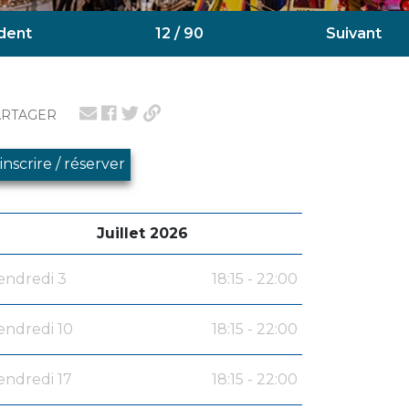
dent
12 / 90
Suivant
ARTAGER
'inscrire / réserver
Juillet 2026
endredi 3
18:15 - 22:00
endredi 10
18:15 - 22:00
endredi 17
18:15 - 22:00