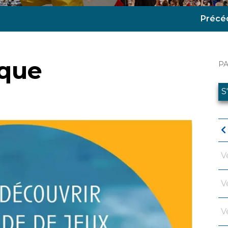
Précé
ique
P
S
V
V
V