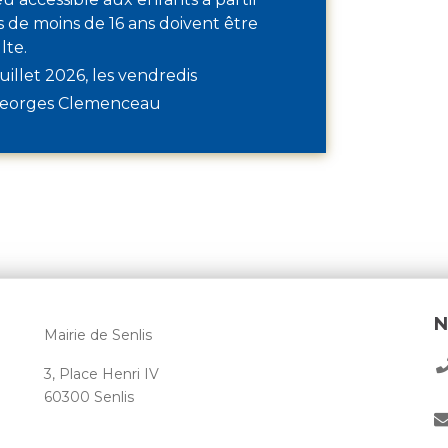
ts de moins de 16 ans doivent être
lte.
uillet 2026, les vendredis
Georges Clemenceau
N
Mairie de Senlis
3, Place Henri IV
60300 Senlis