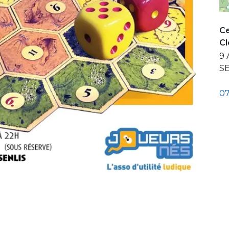
Ce
C
9 
S
07