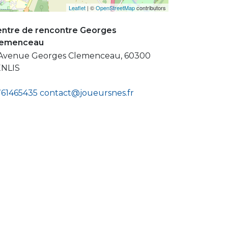
Leaflet
| ©
OpenStreetMap
contributors
ntre de rencontre Georges
lemenceau
Avenue Georges Clemenceau, 60300
ENLIS
61465435
contact@joueursnes.fr