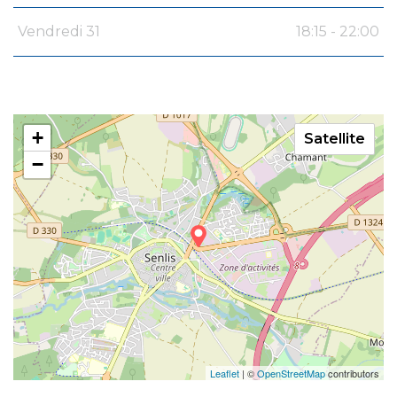
Vendredi 31
18:15 - 22:00
+
Satellite
−
Leaflet
| ©
OpenStreetMap
contributors