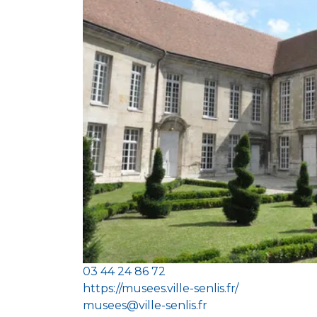
03 44 24 86 72
https://musees.ville-senlis.fr/
musees@ville-senlis.fr