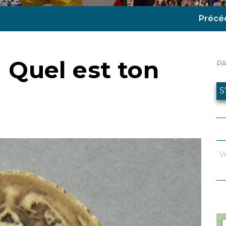
Précé
 | Quel est ton
P
S
V