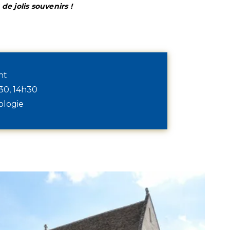
de jolis souvenirs !
nt
h30, 14h30
ologie