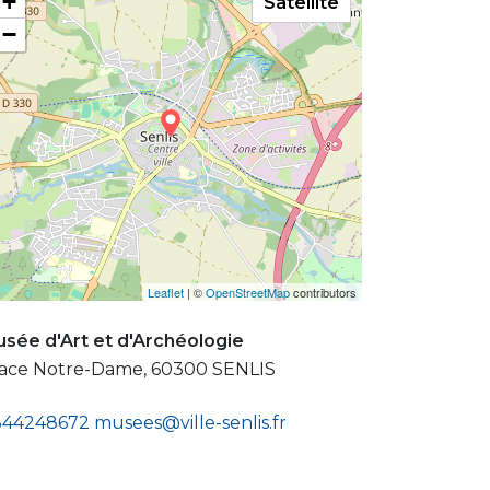
+
Satellite
−
Leaflet
| ©
OpenStreetMap
contributors
sée d'Art et d'Archéologie
ace Notre-Dame, 60300 SENLIS
344248672
musees@ville-senlis.fr