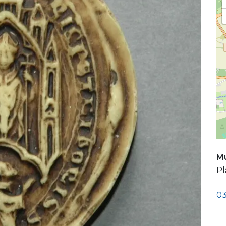
Mu
Pl
0