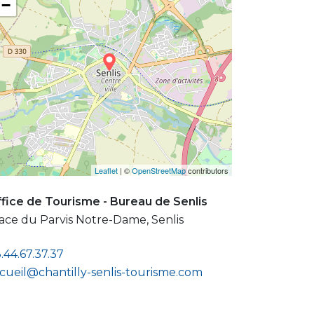
−
Leaflet
| ©
OpenStreetMap
contributors
fice de Tourisme - Bureau de Senlis
ace du Parvis Notre-Dame, Senlis
.44.67.37.37
cueil@chantilly-senlis-tourisme.com