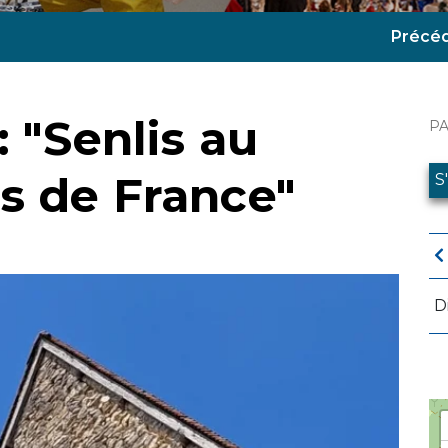
Précé
: "Senlis au
P
s de France"
S
D