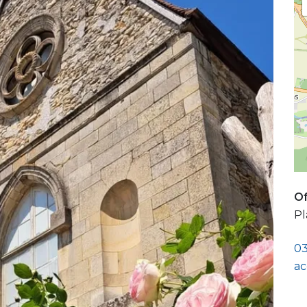
Of
Pl
03
ac