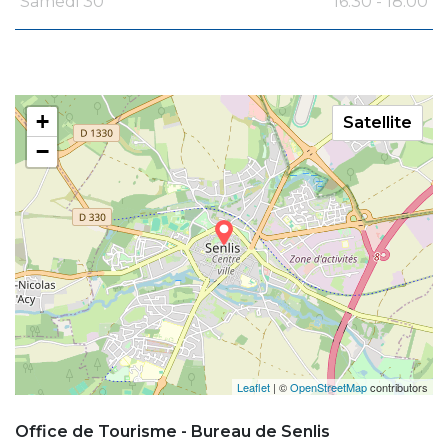
Samedi 30
16:30 - 18:00
+
Satellite
−
Leaflet
| ©
OpenStreetMap
contributors
Office de Tourisme - Bureau de Senlis