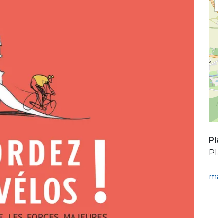
Pl
Pl
ma