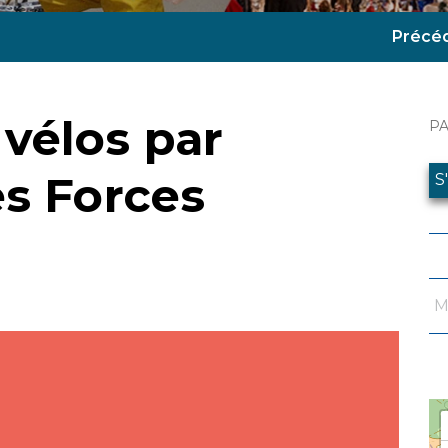
Précé
vélos par
P
es Forces
S
M