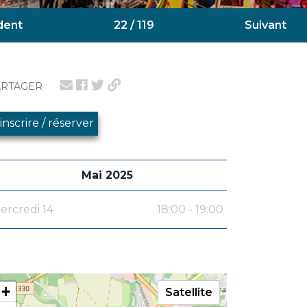
dent
22 / 119
Suivant
ARTAGER
'inscrire / réserver
Mai 2025
ercredi 14
18:00 - 19:00
+
Satellite