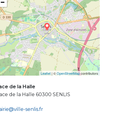
−
Leaflet
| ©
OpenStreetMap
contributors
ace de la Halle
ace de la Halle 60300 SENLIS
irie@ville-senlis.fr