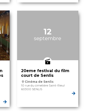
12
3
septembre
in
20eme festival du film
es
court de Senlis
Cinéma de Senlis
10 rue du cimetière Saint-Rieul
60300 SENLIS