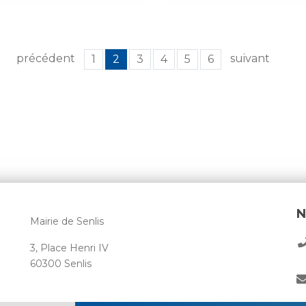
précédent
suivant
1
2
3
4
5
6
N
Mairie de Senlis
3, Place Henri IV
60300 Senlis