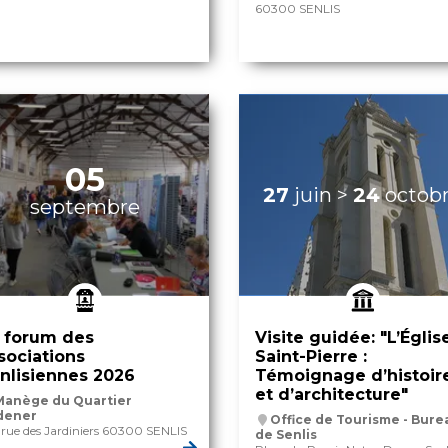
60300 SENLIS
05
27
juin
>
24
octob
septembre
 forum des
Visite guidée: "L’Églis
sociations
Saint-Pierre :
nlisiennes 2026
Témoignage d’histoir
et d’architecture"
Manège du Quartier
dener
Office de Tourisme - Bure
 rue des Jardiniers 60300 SENLIS
de Senlis