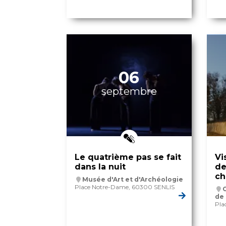
06
septembre
Le quatrième pas se fait
Vi
dans la nuit
de
ch
Musée d'Art et d'Archéologie
Place Notre-Dame, 60300 SENLIS
O
de 
Pla