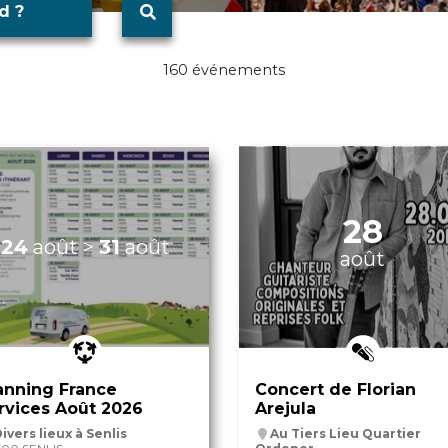
d ?
160 événements
28
24
août
>
31
août
août
anning France
Concert de Florian
rvices Août 2026
Arejula
ivers lieux à Senlis
Au Tiers Lieu Quartier