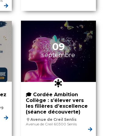
is
09
septembre
rez
🎓 Cordée Ambition
Collège : s’élever vers
les filières d’excellence
P9
(séance découverte)
Avenue de Creil Senlis
Avenue de Creil 60300 Senlis