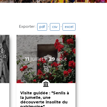
Exporter :
•
•
pdf
csv
excel
11
juillet
>
29
août
Visite guidée : "Senlis à
la jumelle, une
découverte insolite du
patrimoine"