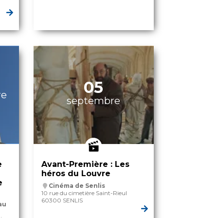
05
re
septembre
e
Avant-Première : Les
héros du Louvre
e
Cinéma de Senlis
10 rue du cimetière Saint-Rieul
60300 SENLIS
au