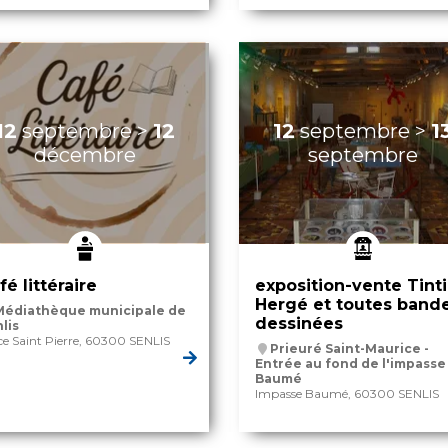
12
septembre
>
12
12
septembre
>
1
décembre
septembre
fé littéraire
exposition-vente Tint
Hergé et toutes band
Médiathèque municipale de
dessinées
lis
ce Saint Pierre, 60300 SENLIS
Prieuré Saint-Maurice -
Entrée au fond de l'impasse
Baumé
Impasse Baumé, 60300 SENLIS