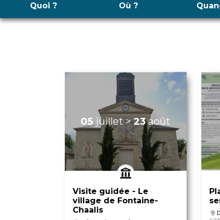
Quoi ?
Où ?
Quan
05
juillet
>
23
août
Visite guidée - Le
Pl
village de Fontaine-
se
Chaalis
D