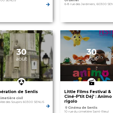
00 SENLIS
Ordener
6-8 rue des Jardiniers, 60300 SE
30
30
août
août
bération de Senlis
Little Films Festival &
Ciné-P'tit Déj' : Animo
imetière civil
rigolo
allée des Soupirs 60300 SENLIS
Cinéma de Senlis
10 rue du cimetière Saint-Rieul