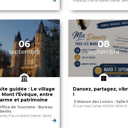
Place du Parvis Notre-Dame, Senl
06
08
septembre
septembre
site guidée : Le village
Dansez, partagez, vib
 Mont l'Evêque, entre
!
arme et patrimoine
Maison des Loisirs - Salle 
21 rue Yves Carlier 60300 SENLIS
ffice de Tourisme - Bureau
Senlis
ce du Parvis Notre-Dame, Senlis