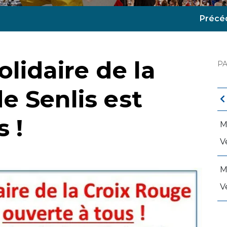
Précé
lidaire de la
P
e Senlis est
 !
M
V
M
V