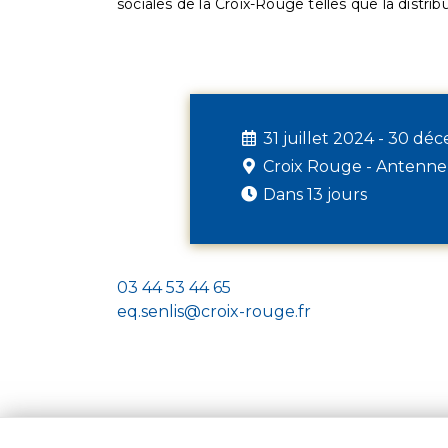
sociales de la Croix-Rouge telles que la distrib
31 juillet 2024 - 30 d
Croix Rouge - Antenne
Dans 13 jours
03 44 53 44 65
eq.senlis@croix-rouge.fr