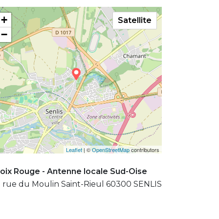
+
Satellite
−
Leaflet
| ©
OpenStreetMap
contributors
oix Rouge - Antenne locale Sud-Oise
 rue du Moulin Saint-Rieul 60300 SENLIS