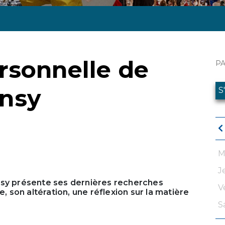
rsonnelle de
P
nsy
S
M
J
nsy présente ses dernières recherches
V
e, son altération, une réflexion sur la matière
S