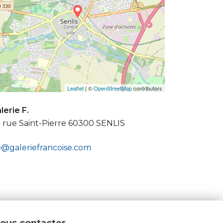
Leaflet
| ©
OpenStreetMap
contributors
lerie F.
 rue Saint-Pierre 60300 SENLIS
@galeriefrancoise.com
ous contacter
.