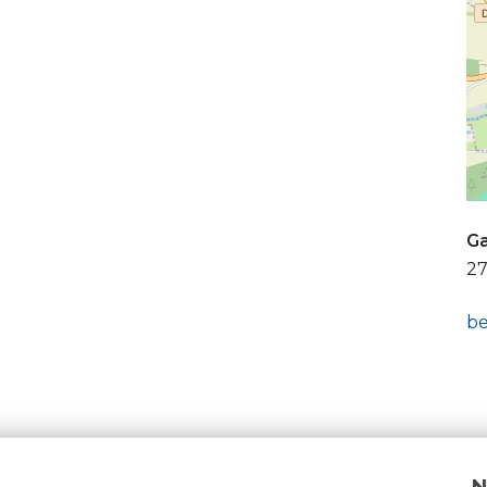
Ga
27
be
N